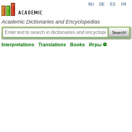
RU
DE
ES
FR
en-academic.com
Academic Dictionaries and Encyclopedias
Search!
Interpretations
Translations
Books
Игры ⚽