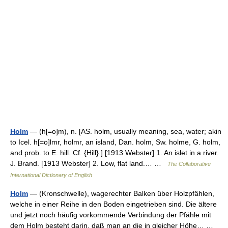
Holm
— (h[=o]m), n. [AS. holm, usually meaning, sea, water; akin
to Icel. h[=o]lmr, holmr, an island, Dan. holm, Sw. holme, G. holm,
and prob. to E. hill. Cf. {Hill}.] [1913 Webster] 1. An islet in a river.
J. Brand. [1913 Webster] 2. Low, flat land.… …
The Collaborative
International Dictionary of English
Holm
— (Kronschwelle), wagerechter Balken über Holzpfählen,
welche in einer Reihe in den Boden eingetrieben sind. Die ältere
und jetzt noch häufig vorkommende Verbindung der Pfähle mit
dem Holm besteht darin, daß man an die in gleicher Höhe… …