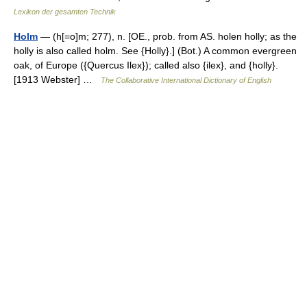
Lexikon der gesamten Technik
Holm
— (h[=o]m; 277), n. [OE., prob. from AS. holen holly; as the
holly is also called holm. See {Holly}.] (Bot.) A common evergreen
oak, of Europe ({Quercus Ilex}); called also {ilex}, and {holly}.
[1913 Webster] …
The Collaborative International Dictionary of English