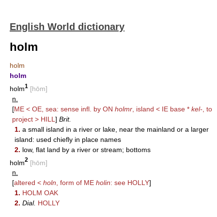
English World dictionary
holm
holm
holm
1
holm
[hōm]
n.
[
ME < OE, sea: sense infl. by ON
holmr
, island < IE base *
kel-
, to
project >
HILL
]
Brit.
1.
a small island in a river or lake, near the mainland or a larger
island: used chiefly in place names
2.
low, flat land by a river or stream; bottoms
2
holm
[hōm]
n.
[
altered <
holn
, form of ME
holin
: see
HOLLY
]
1.
HOLM OAK
2.
Dial.
HOLLY