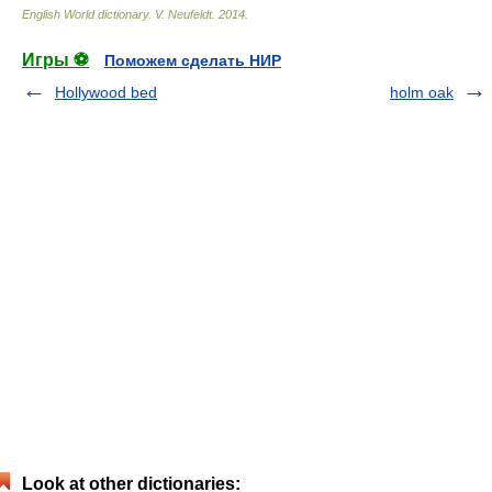
English World dictionary
.
V. Neufeldt
.
2014
.
Игры ⚽
Поможем сделать НИР
Hollywood bed
holm oak
Look at other dictionaries: