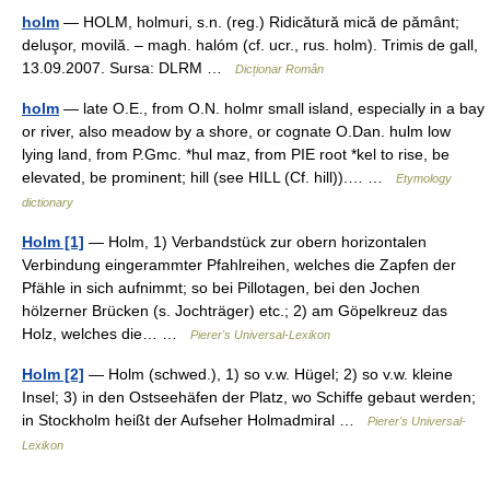
holm
— HOLM, holmuri, s.n. (reg.) Ridicătură mică de pământ;
deluşor, movilă. – magh. halóm (cf. ucr., rus. holm). Trimis de gall,
13.09.2007. Sursa: DLRM …
Dicționar Român
holm
— late O.E., from O.N. holmr small island, especially in a bay
or river, also meadow by a shore, or cognate O.Dan. hulm low
lying land, from P.Gmc. *hul maz, from PIE root *kel to rise, be
elevated, be prominent; hill (see HILL (Cf. hill)).… …
Etymology
dictionary
Holm [1]
— Holm, 1) Verbandstück zur obern horizontalen
Verbindung eingerammter Pfahlreihen, welches die Zapfen der
Pfähle in sich aufnimmt; so bei Pillotagen, bei den Jochen
hölzerner Brücken (s. Jochträger) etc.; 2) am Göpelkreuz das
Holz, welches die… …
Pierer's Universal-Lexikon
Holm [2]
— Holm (schwed.), 1) so v.w. Hügel; 2) so v.w. kleine
Insel; 3) in den Ostseehäfen der Platz, wo Schiffe gebaut werden;
in Stockholm heißt der Aufseher Holmadmiral …
Pierer's Universal-
Lexikon