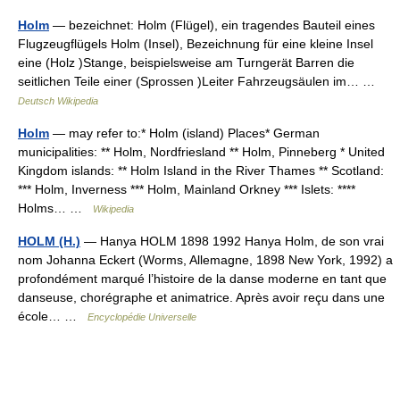
Holm
— bezeichnet: Holm (Flügel), ein tragendes Bauteil eines
Flugzeugflügels Holm (Insel), Bezeichnung für eine kleine Insel
eine (Holz )Stange, beispielsweise am Turngerät Barren die
seitlichen Teile einer (Sprossen )Leiter Fahrzeugsäulen im… …
Deutsch Wikipedia
Holm
— may refer to:* Holm (island) Places* German
municipalities: ** Holm, Nordfriesland ** Holm, Pinneberg * United
Kingdom islands: ** Holm Island in the River Thames ** Scotland:
*** Holm, Inverness *** Holm, Mainland Orkney *** Islets: ****
Holms… …
Wikipedia
HOLM (H.)
— Hanya HOLM 1898 1992 Hanya Holm, de son vrai
nom Johanna Eckert (Worms, Allemagne, 1898 New York, 1992) a
profondément marqué l’histoire de la danse moderne en tant que
danseuse, chorégraphe et animatrice. Après avoir reçu dans une
école… …
Encyclopédie Universelle